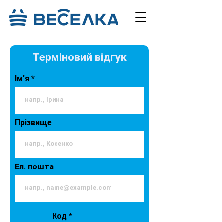
Терміновий відгук
Ім'я
Прізвище
Ел. пошта
Код